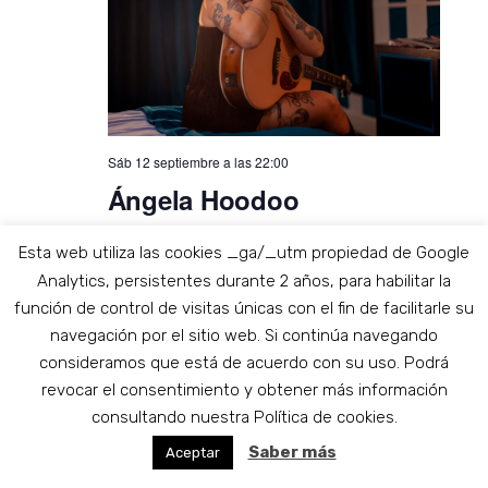
Sáb 12 septiembre a las 22:00
Ángela Hoodoo
Sede Clasijazz
Maestro Serrano 9 , Almería, Almería,
Esta web utiliza las cookies _ga/_utm propiedad de Google
España
Analytics, persistentes durante 2 años, para habilitar la
Adquirir Entradas
función de control de visitas únicas con el fin de facilitarle su
navegación por el sitio web. Si continúa navegando
VIE
18
consideramos que está de acuerdo con su uso. Podrá
revocar el consentimiento y obtener más información
consultando nuestra Política de cookies.
Saber más
Aceptar