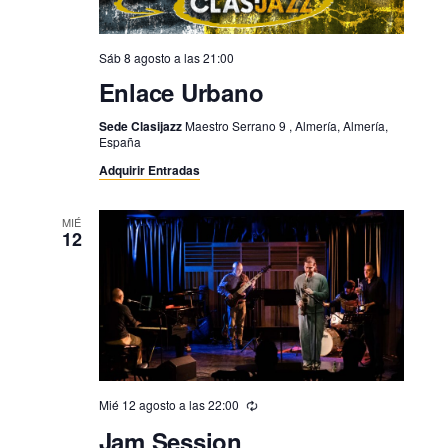
t
o
Sáb 8 agosto a las 21:00
s
Enlace Urbano
Sede Clasijazz
Maestro Serrano 9 , Almería, Almería,
España
Adquirir Entradas
MIÉ
12
Mié 12 agosto a las 22:00
Jam Session