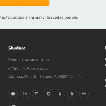
acto contigo en la mayor brevedad posible.
Clasijazz
Phone:
+34 640 06 11 71
Email:
info@clasijazz.com
Address:
Maestro Serrano, 9. 04004 Almería