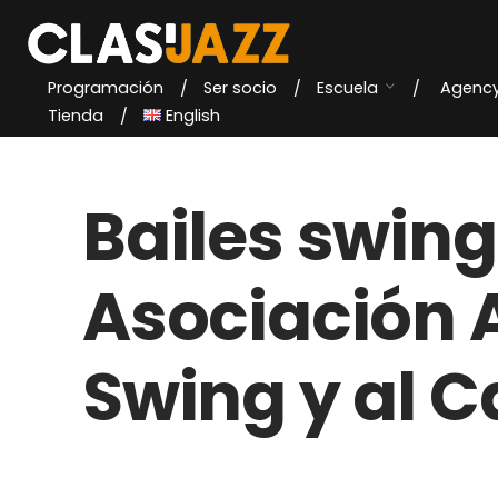
Skip
to
content
Programación
Ser socio
Escuela
Agenc
Tienda
English
Bailes swing
Asociación 
Swing y al 