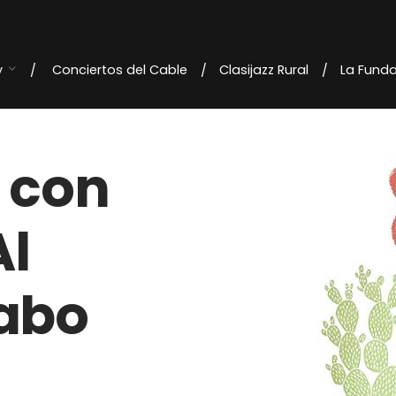
y
Conciertos del Cable
Clasijazz Rural
La Fund
 con
Al
Cabo