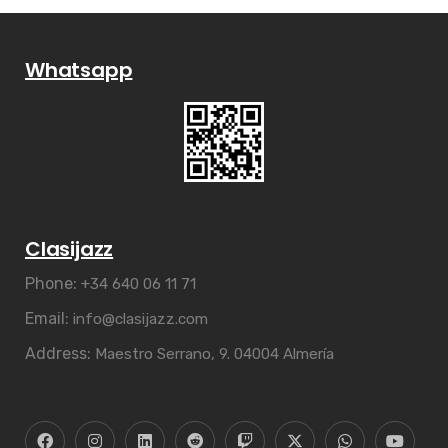
Whatsapp
Clasijazz
Phone:
+34 640 06 11 71
Email:
info@clasijazz.com
Address:
Maestro Serrano, 9. 04004 Almería