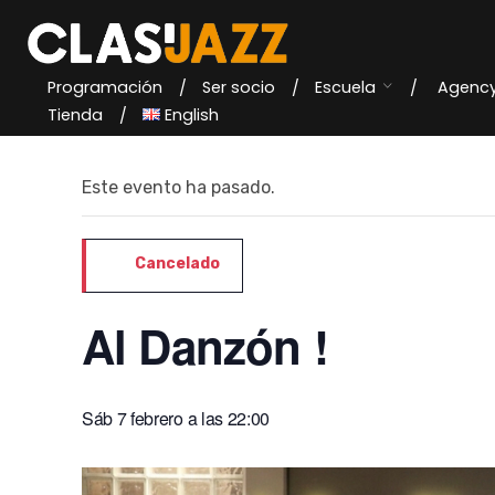
Skip
to
content
Programación
Ser socio
Escuela
Agenc
« Todos los Eventos
Tienda
English
Este evento ha pasado.
Cancelado
Al Danzón !
Sáb 7 febrero a las 22:00