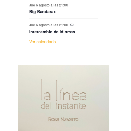
e
Jue 6 agosto a las 21:00
Big Bandarax
E
Jue 6 agosto a las 21:00
v
Intercambio de Idiomas
Ver calendario
e
n
t
o
s