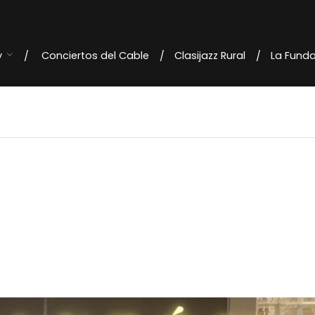
y
Conciertos del Cable
Clasijazz Rural
La Fund