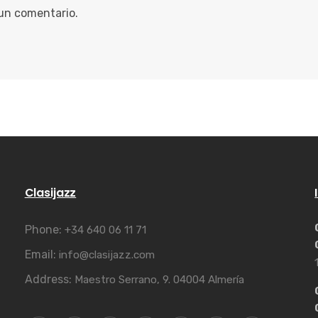
 un comentario.
Clasijazz
Phone:
+34 640 06 11 71
Email:
info@clasijazz.com
Address:
Maestro Serrano, 9. 04004 Almería