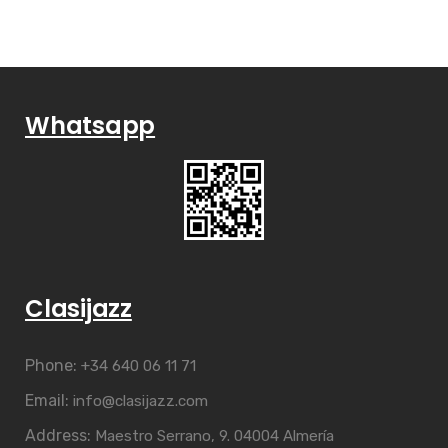
Whatsapp
Clasijazz
Phone:
+34 640 06 11 71
Email:
info@clasijazz.com
Address:
Maestro Serrano, 9. 04004 Almería