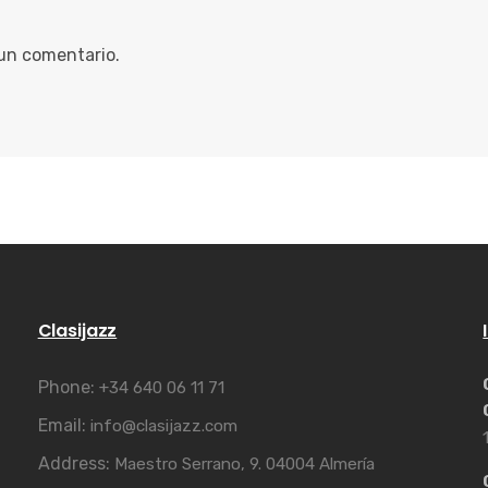
 un comentario.
Clasijazz
Phone:
+34 640 06 11 71
Email:
info@clasijazz.com
Address:
Maestro Serrano, 9. 04004 Almería