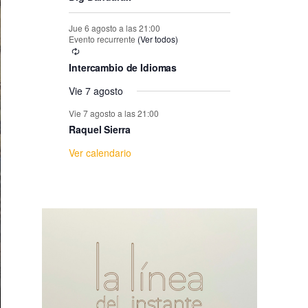
e
Jue 6 agosto a las 21:00
E
Evento recurrente
(Ver todos)
Intercambio de Idiomas
v
Vie 7 agosto
e
Vie 7 agosto a las 21:00
Raquel Sierra
n
Ver calendario
t
o
s