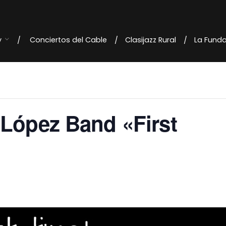
y
Conciertos del Cable
Clasijazz Rural
La Fund
 López Band «First