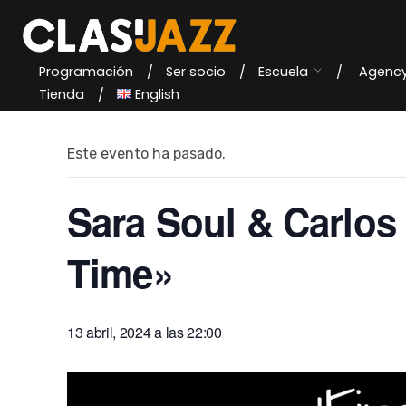
Skip
to
content
Programación
Ser socio
Escuela
Agenc
« Todos los Eventos
Tienda
English
Este evento ha pasado.
Sara Soul & Carlos
Time»
13 abril, 2024 a las 22:00