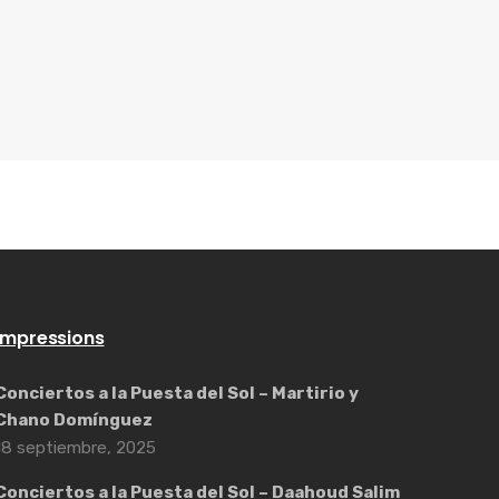
Impressions
Conciertos a la Puesta del Sol – Martirio y
Chano Domínguez
18 septiembre, 2025
Conciertos a la Puesta del Sol – Daahoud Salim