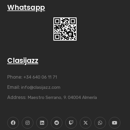
Whatsapp
Clasijazz
Phone:
+34 640 06 11 71
Email:
info@clasijazz.com
Address:
Maestro Serrano, 9. 04004 Almería