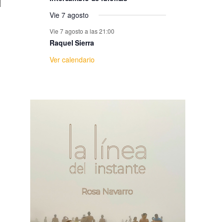
e
Vie 7 agosto
E
Vie 7 agosto a las 21:00
Raquel Sierra
v
Ver calendario
e
n
t
o
s