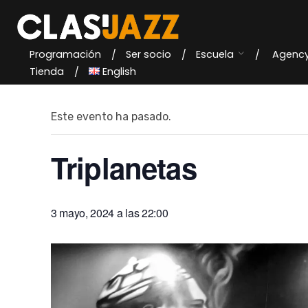
Skip
to
content
Programación
Ser socio
Escuela
Agenc
« Todos los Eventos
Tienda
English
Este evento ha pasado.
Triplanetas
3 mayo, 2024 a las 22:00