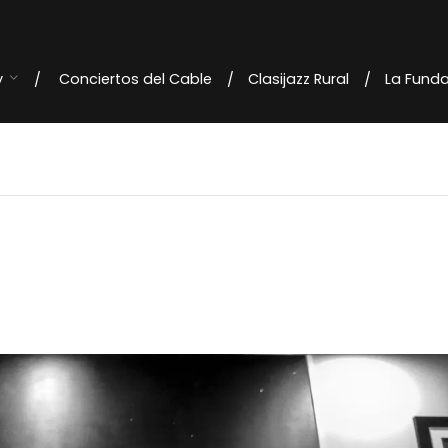
y
Conciertos del Cable
Clasijazz Rural
La Fund