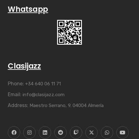
Whatsapp
Clasijazz
Phone:
+34 640 06 11 71
Email:
info@clasijazz.com
Address:
Maestro Serrano, 9. 04004 Almería