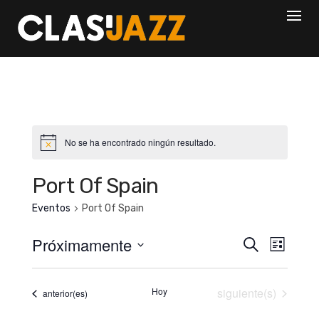
Skip
to
content
No se ha encontrado ningún resultado.
Port Of Spain
Eventos
Port Of Spain
N
N
Próximamente
B
L
a
a
u
i
S
s
s
v
e
v
Eventos
c
t
Hoy
siguiente(s)
Eventos
anterior(es)
e
l
a
a
e
r