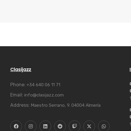
Clasijazz
Phone:
+34 640 06 11 71
Email:
info@clasijazz.com
Address:
Maestro Serrano, 9. 04004 Almería