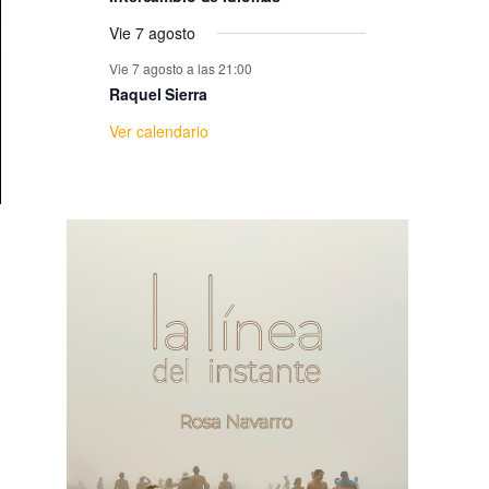
e
Vie 7 agosto
E
Vie 7 agosto a las 21:00
Raquel Sierra
v
Ver calendario
e
n
t
o
s