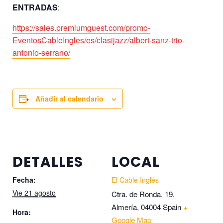
ENTRADAS
:
https://sales.premiumguest.com/promo-
EventosCableIngles/es/clasijazz/albert-sanz-trio-
antonio-serrano/
Añadir al calendario
DETALLES
LOCAL
Fecha:
El Cable Inglés
Vie 21 agosto
Ctra. de Ronda, 19,
Almería
,
04004
Spain
+
Hora:
Google Map