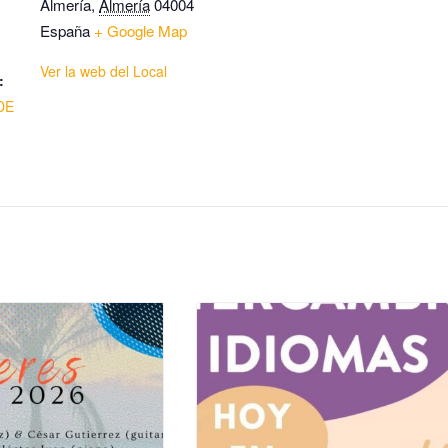
Almería
,
Almería
04004
España
+ Google Map
Ver la web del Local
:
DE