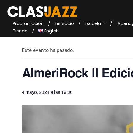
Skip
to
content
Programación
Ser socio
Escuela
Agenc
« Todos los Eventos
Tienda
English
Este evento ha pasado.
AlmeriRock II Edic
4 mayo, 2024 a las 19:30