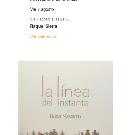
e
Vie 7 agosto
E
Vie 7 agosto a las 21:00
Raquel Sierra
v
Ver calendario
e
n
t
o
s