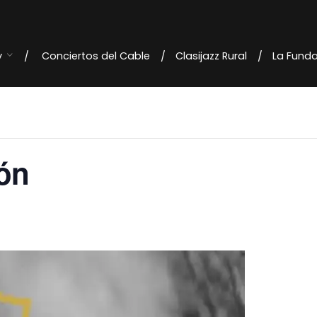
y
Conciertos del Cable
Clasijazz Rural
La Fund
ión