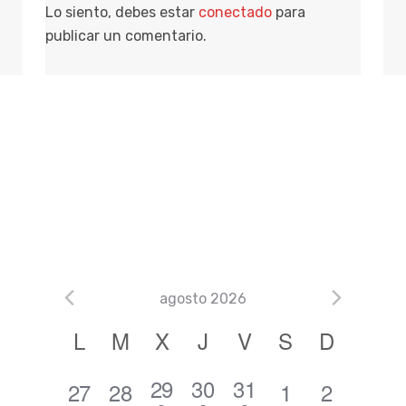
Lo siento, debes estar
conectado
para
publicar un comentario.
agosto 2026
C
L
M
X
J
V
S
D
a
1
2
2
29
30
31
0
0
0
0
27
28
1
2
l