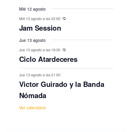
,
t
,
,
,
,
,
,
s
s
s
s
s
s
o
Mié 12 agosto
,
,
,
,
,
,
s
Mié 12 agosto a las 22:00
Jam Session
Jue 13 agosto
Jue 13 agosto a las 19:30
Ciclo Atardeceres
Jue 13 agosto a las 21:00
Victor Guirado y la Banda
Nómada
Ver calendario