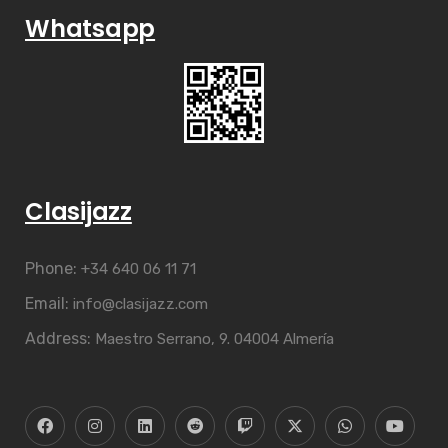
Whatsapp
Clasijazz
Phone:
+34 640 06 11 71
Email:
info@clasijazz.com
Address:
Maestro Serrano, 9. 04004 Almería