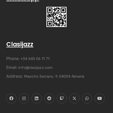
Clasijazz
Phone:
+34 640 06 11 71
Email:
info@clasijazz.com
Address:
Maestro Serrano, 9. 04004 Almería