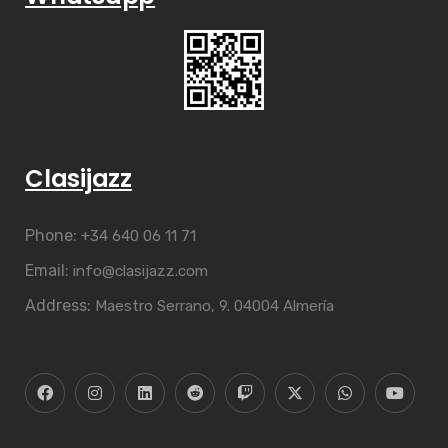
Clasijazz
Phone:
+34 640 06 11 71
Email:
info@clasijazz.com
Address:
Maestro Serrano, 9. 04004 Almería