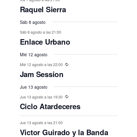
n
n
n
n
n
n
n
,
,
e
e
,
,
,
e
e
e
e
e
E
,
s
,
,
s
s
s
Raquel Sierra
o
o
o
o
o
o
o
t
t
t
t
t
t
t
n
n
v
n
n
n
n
n
,
,
,
,
,
s
s
,
s
s
s
o
o
Sáb 8 agosto
o
o
o
o
o
e
t
t
t
t
t
t
t
,
,
,
,
,
,
s
Sáb 8 agosto a las 21:00
s
s
s
s
s
n
o
o
o
o
o
o
o
Enlace Urbano
,
t
,
,
,
,
,
,
s
s
s
s
s
s
o
Mié 12 agosto
,
,
,
,
,
,
s
Mié 12 agosto a las 22:00
Jam Session
Jue 13 agosto
Jue 13 agosto a las 19:30
Ciclo Atardeceres
Jue 13 agosto a las 21:00
Victor Guirado y la Banda