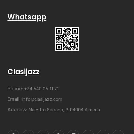
Whatsapp
Clasijazz
Phone:
+34 640 06 11 71
Email:
info@clasijazz.com
Address:
Maestro Serrano, 9. 04004 Almería