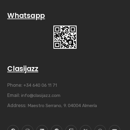
Whatsapp
Clasijazz
Phone:
+34 640 06 11 71
Email:
info@clasijazz.com
Address:
Maestro Serrano, 9. 04004 Almería