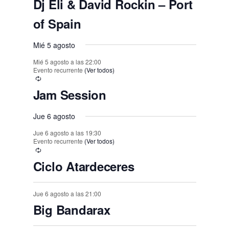
,
,
,
,
Dj Eli & David Rockin – Port
,
s
s
s
s
s
s
o
o
o
o
o
o
o
e
t
t
t
t
t
t
t
of Spain
,
,
,
,
,
,
,
s
s
s
s
s
s
n
o
o
o
o
o
o
o
,
t
Mié 5 agosto
,
,
,
,
,
,
s
s
s
s
s
s
o
Mié 5 agosto a las 22:00
,
,
,
,
,
,
Evento recurrente
(Ver todos)
s
Jam Session
Jue 6 agosto
Jue 6 agosto a las 19:30
Evento recurrente
(Ver todos)
Ciclo Atardeceres
Jue 6 agosto a las 21:00
Big Bandarax