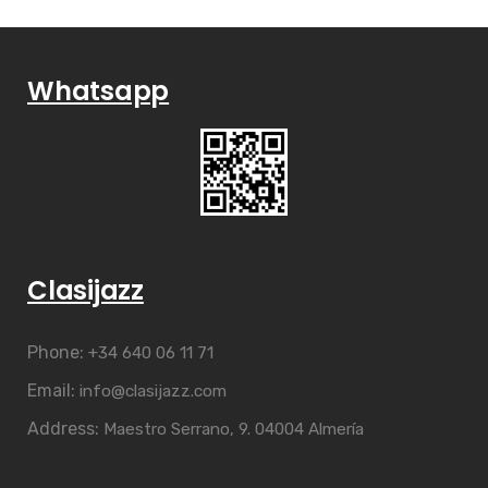
Whatsapp
Clasijazz
Phone:
+34 640 06 11 71
Email:
info@clasijazz.com
Address:
Maestro Serrano, 9. 04004 Almería