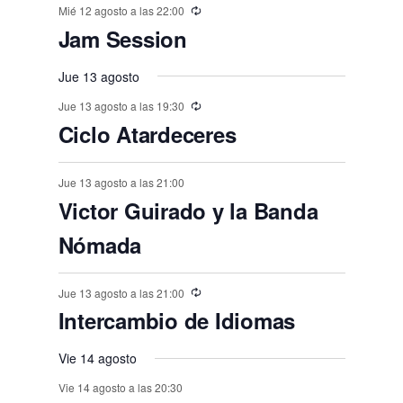
e
o
o
o
t
t
t
t
t
t
t
n
n
Mié 12 agosto a las 22:00
n
n
n
n
n
,
,
e
e
,
,
,
e
e
e
e
e
E
,
s
,
,
s
s
s
Jam Session
o
o
o
o
o
o
o
t
t
t
t
t
t
t
n
n
v
n
n
n
n
n
,
,
,
,
,
s
s
,
s
s
s
o
o
Jue 13 agosto
o
o
o
o
o
e
t
t
t
t
t
t
t
,
,
,
,
,
,
s
Jue 13 agosto a las 19:30
s
s
s
s
s
n
o
o
o
o
o
o
o
Ciclo Atardeceres
,
t
,
,
,
,
,
,
s
s
s
s
s
s
o
,
Jue 13 agosto a las 21:00
,
,
,
,
,
s
Victor Guirado y la Banda
Nómada
Jue 13 agosto a las 21:00
Intercambio de Idiomas
Vie 14 agosto
Vie 14 agosto a las 20:30