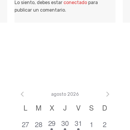
Lo siento, debes estar
conectado
para
publicar un comentario.
agosto 2026
C
L
M
X
J
V
S
D
a
1
2
2
29
30
31
0
0
0
0
27
28
1
2
l