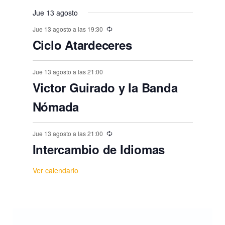
t
,
,
,
,
,
,
s
s
s
s
s
s
o
Jue 13 agosto
,
,
,
,
,
,
s
Jue 13 agosto a las 19:30
Ciclo Atardeceres
Jue 13 agosto a las 21:00
Victor Guirado y la Banda
Nómada
Jue 13 agosto a las 21:00
Intercambio de Idiomas
Ver calendario