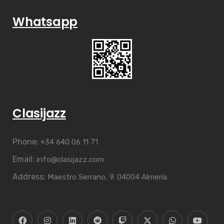
Whatsapp
Clasijazz
Phone:
+34 640 06 11 71
Email:
info@clasijazz.com
Address:
Maestro Serrano, 9. 04004 Almería