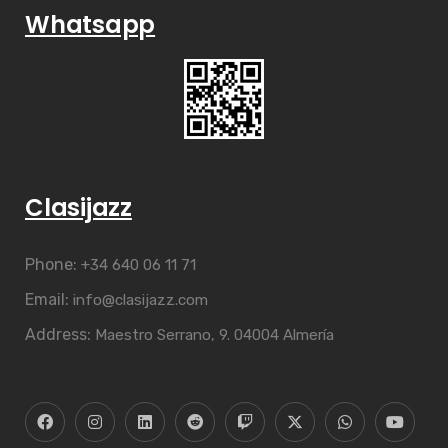
Whatsapp
Clasijazz
Phone:
+34 640 06 11 71
Email:
info@clasijazz.com
Address:
Maestro Serrano, 9. 04004 Almería