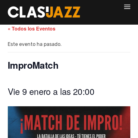
Skip
to
content
« Todos los Eventos
Este evento ha pasado.
ImproMatch
Vie 9 enero a las 20:00