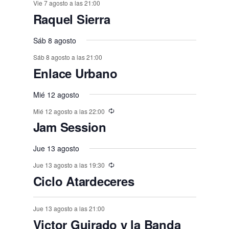
t
t
t
t
t
t
t
n
n
Vie 7 agosto a las 21:00
n
n
n
n
n
,
,
e
e
,
,
,
e
e
e
e
e
E
,
s
,
,
s
s
s
Raquel Sierra
o
o
o
o
o
o
o
t
t
t
t
t
t
t
n
n
v
n
n
n
n
n
,
,
,
,
,
s
s
,
s
s
s
o
o
Sáb 8 agosto
o
o
o
o
o
e
t
t
t
t
t
t
t
,
,
,
,
,
,
s
Sáb 8 agosto a las 21:00
s
s
s
s
s
n
o
o
o
o
o
o
o
Enlace Urbano
,
t
,
,
,
,
,
,
s
s
s
s
s
s
o
Mié 12 agosto
,
,
,
,
,
,
s
Mié 12 agosto a las 22:00
Jam Session
Jue 13 agosto
Jue 13 agosto a las 19:30
Ciclo Atardeceres
Jue 13 agosto a las 21:00
Victor Guirado y la Banda