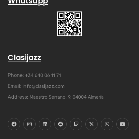
Whatsapp
Clasijazz
Phone:
+34 640 06 11 71
Email:
info@clasijazz.com
Address:
Maestro Serrano, 9. 04004 Almería