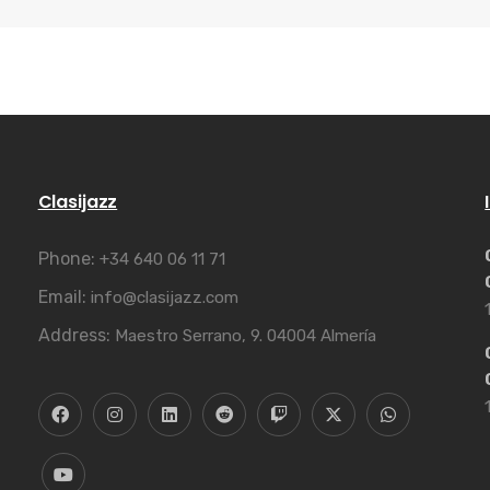
Clasijazz
Phone:
+34 640 06 11 71
Email:
info@clasijazz.com
Address:
Maestro Serrano, 9. 04004 Almería