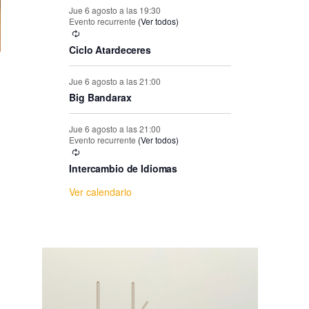
e
Jue 6 agosto a las 19:30
Evento recurrente
(Ver todos)
E
Ciclo Atardeceres
v
Jue 6 agosto a las 21:00
Big Bandarax
e
Jue 6 agosto a las 21:00
n
Evento recurrente
(Ver todos)
Intercambio de Idiomas
t
Ver calendario
o
s