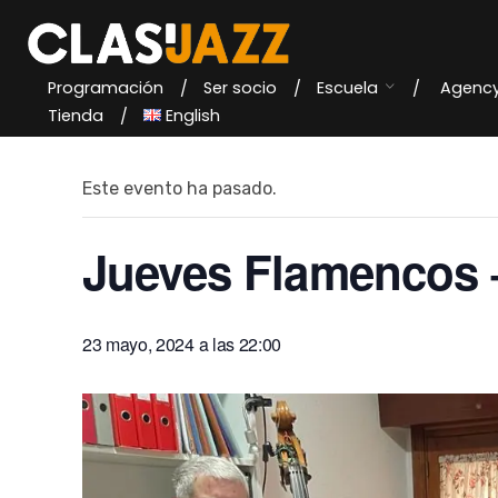
Skip
to
content
Programación
Ser socio
Escuela
Agenc
« Todos los Eventos
Tienda
English
Este evento ha pasado.
Jueves Flamencos –
23 mayo, 2024 a las 22:00