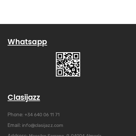
Whatsapp
Clasijazz
Phone:
+34 640 06 11 71
Email:
info@clasijazz.com
Address: