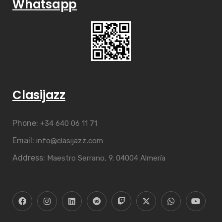
Whatsapp
Clasijazz
Phone:
+34 640 06 11 71
Email:
info@clasijazz.com
Address:
Maestro Serrano, 9. 04004 Almería