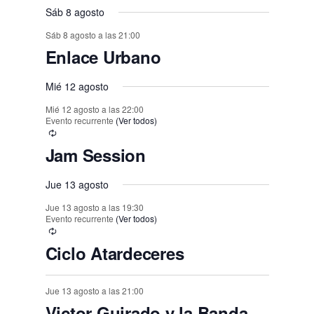
n
n
n
n
n
,
,
,
,
,
s
s
,
s
s
s
o
o
Sáb 8 agosto
o
o
o
o
o
e
t
t
t
t
t
t
t
,
,
,
,
,
,
s
Sáb 8 agosto a las 21:00
s
s
s
s
s
n
o
o
o
o
o
o
o
Enlace Urbano
,
t
,
,
,
,
,
,
s
s
s
s
s
s
o
Mié 12 agosto
,
,
,
,
,
,
s
Mié 12 agosto a las 22:00
Evento recurrente
(Ver todos)
Jam Session
Jue 13 agosto
Jue 13 agosto a las 19:30
Evento recurrente
(Ver todos)
Ciclo Atardeceres
Jue 13 agosto a las 21:00
Victor Guirado y la Banda