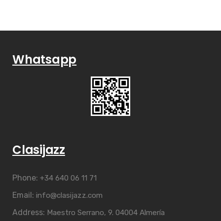
Whatsapp
Clasijazz
Phone:
+34 640 06 11 71
Email:
info@clasijazz.com
Address:
Maestro Serrano, 9. 04004 Almería