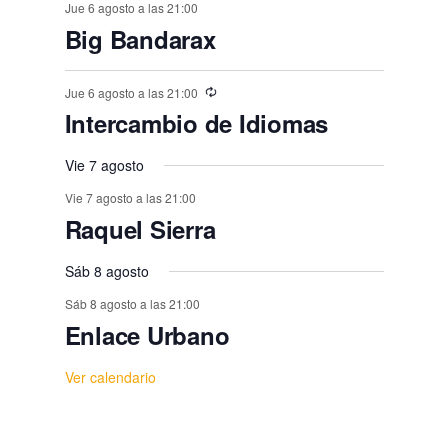
o
o
o
o
o
o
o
e
t
t
t
t
t
t
t
Jue 6 agosto a las 21:00
,
,
,
,
,
,
s
Big Bandarax
s
s
s
s
s
n
o
o
o
o
o
o
o
,
t
,
,
,
,
,
s
s
s
s
s
s
s
Jue 6 agosto a las 21:00
o
,
,
,
,
,
,
,
Intercambio de Idiomas
s
Vie 7 agosto
Vie 7 agosto a las 21:00
Raquel Sierra
Sáb 8 agosto
Sáb 8 agosto a las 21:00
Enlace Urbano
Ver calendario