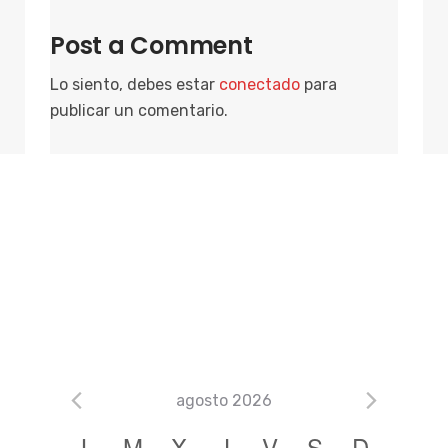
Post a Comment
Lo siento, debes estar
conectado
para
publicar un comentario.
agosto 2026
C
L
M
X
J
V
S
D