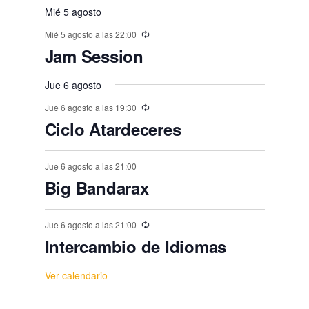
,
,
,
,
,
,
,
s
s
s
s
s
s
Mié 5 agosto
n
o
o
o
o
o
o
o
,
t
Mié 5 agosto a las 22:00
,
,
,
,
,
,
s
s
s
s
s
s
Jam Session
o
,
,
,
,
,
,
s
Jue 6 agosto
Jue 6 agosto a las 19:30
Ciclo Atardeceres
Jue 6 agosto a las 21:00
Big Bandarax
Jue 6 agosto a las 21:00
Intercambio de Idiomas
Ver calendario