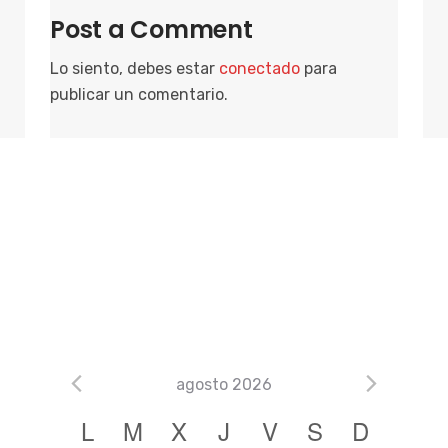
Post a Comment
Lo siento, debes estar
conectado
para
publicar un comentario.
agosto 2026
C
L
M
X
J
V
S
D