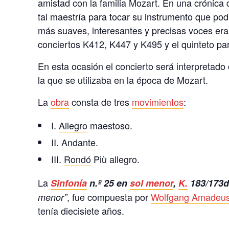
amistad con la familia Mozart. En una crónica 
tal maestría para tocar su instrumento que pod
más suaves, interesantes y precisas voces era
conciertos K412, K447 y K495 y el quinteto p
En esta ocasión el concierto será interpretado
la que se utilizaba en la época de Mozart.
La
obra
consta de tres
movimientos
:
I.
Allegro
maestoso.
II.
Andante
.
III.
Rondó
Più allegro.
La
Sinfonía
n.º 25 en
sol menor
,
K.
183/173
, fue compuesta por
Wolfgang Amadeus
menor”
tenía diecisiete años.