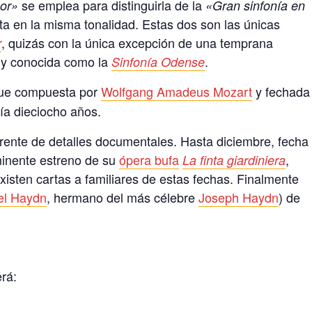
se emplea para distinguirla de la
nor»
«Gran sinfonía en
 en la misma tonalidad. Estas dos son las únicas
r
, quizás con la única excepción de una temprana
a y conocida como la
.
Sinfonía Odense
ue compuesta por
Wolfgang Amadeus Mozart
y fechada
nía dieciocho años.
arente de detalles documentales. Hasta diciembre, fecha
minente estreno de su
ópera bufa
,
La finta giardiniera
xisten cartas a familiares de estas fechas. Finalmente
el Haydn
, hermano del más célebre
Joseph Haydn
) de
rá: