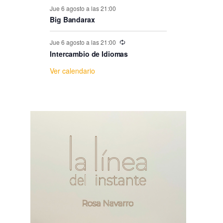
e
Jue 6 agosto a las 21:00
Big Bandarax
E
Jue 6 agosto a las 21:00
v
Intercambio de Idiomas
Ver calendario
e
n
t
o
s