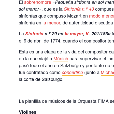
El
sobrenombre
«Pequeña sinfonía en sol me
, que es la
compuesta
sol menor»
Sinfonía n.º 40
sinfonías que compuso Mozart en
modo meno
sinfonía en
la menor
, de autenticidad discutid
La
f
Sinfonía
n.º 29 en
la mayor
,
K.
201/186a
el 6 de abril de 1774, cuando el compositor te
Esta es una etapa de la vida del compositor c
en la que viajó a
Múnich
para supervisar el in
pasó todo el año en Salzburgo y por tanto no e
fue contratado como
(junto a
Micha
concertino
la corte de Salzburgo.
La plantilla de músicos de la Orquesta FIMA se
Violines