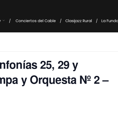
y
Conciertos del Cable
Clasijazz Rural
La Fund
nfonías 25, 29 y
mpa y Orquesta Nº 2 –