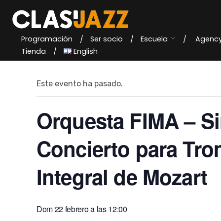
Skip
to
content
Programación
Ser socio
Escuela
Agenc
« Todos los Eventos
Tienda
English
Este evento ha pasado.
Orquesta FIMA – Si
Concierto para Tro
Integral de Mozart
Dom 22 febrero a las 12:00