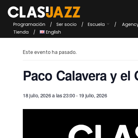
Skip
to
content
Programación
Ser socio
Escuela
Agenc
« Todos los Eventos
Tienda
English
Este evento ha pasado.
Paco Calavera y el
18 julio, 2026 a las 23:00
-
19 julio, 2026