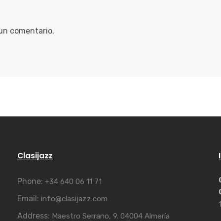
 un comentario.
Clasijazz
Phone:
+34 640 06 11 71
Email:
info@clasijazz.com
Address:
Maestro Serrano, 9. 04004 Almería