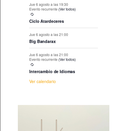
e
Jue 6 agosto a las 19:30
Evento recurrente
(Ver todos)
E
Ciclo Atardeceres
v
Jue 6 agosto a las 21:00
Big Bandarax
e
Jue 6 agosto a las 21:00
n
Evento recurrente
(Ver todos)
Intercambio de Idiomas
t
Ver calendario
o
s