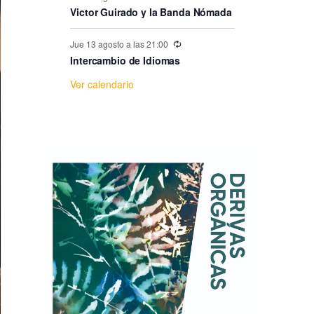
e
Victor Guirado y la Banda Nómada
E
Jue 13 agosto a las 21:00
Intercambio de Idiomas
v
Ver calendario
e
n
t
o
s