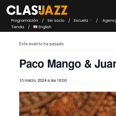
Skip
to
content
Programación
Ser socio
Escuela
Agenc
« Todos los Eventos
Tienda
English
Este evento ha pasado.
Paco Mango & Juan
10 marzo, 2024 a las 18:00