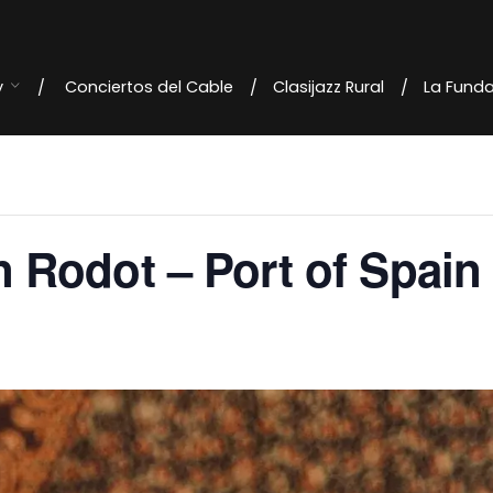
y
Conciertos del Cable
Clasijazz Rural
La Fund
 Rodot – Port of Spain