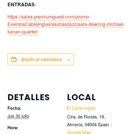
ENTRADAS
:
https://sales.premiumguest.com/promo-
EventosCableIngles/es/clasijazz/sara-dowling-michael-
kanan-quartet/
Añadir al calendario
DETALLES
LOCAL
Fecha:
El Cable Inglés
Jue 30 julio
Ctra. de Ronda, 19,
Almería
,
04004
Spain
+
Hora:
Google Map