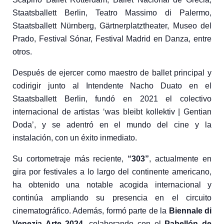
Staatsballett Berlin
,
Teatro Massimo di Palermo
,
Staatsballett Nürnberg
,
Gärtnerplatztheater
,
Museo del
Prado
,
Festival Sónar
,
Festival Madrid en Danza
, entre
otros.
Después de ejercer como
maestro de ballet principal
y
codirigir junto al Intendente Nacho Duato en el
Staatsballett Berlin
, fundó en 2021 el colectivo
internacional de artistas ‘
was bleibt kollektiv | Gentian
Doda’
, y se adentró en el mundo del cine y la
instalación, con un éxito inmediato.
Su cortometraje más reciente,
“303”
, actualmente en
gira por festivales a lo largo del continente americano,
ha obtenido una notable acogida internacional y
continúa ampliando su presencia en el circuito
cinematográfico. Además, formó parte de la
Biennale di
Venezia Arte 2024
, colaborando con el
Pabellón de