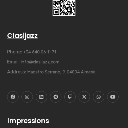
Clasijazz
Phone:
+34 640 06 11 71
Email:
info@clasijazz.com
Address:
Maestro Serrano, 9. 04004 Almería
Impressions