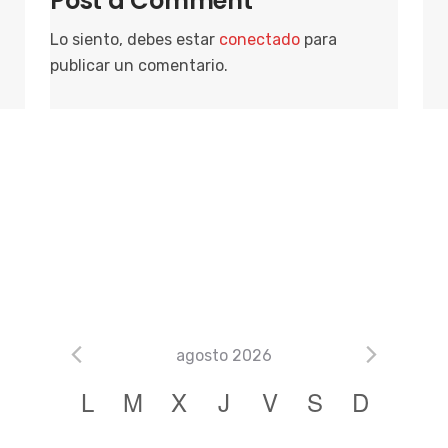
Post a Comment
Lo siento, debes estar
conectado
para
publicar un comentario.
agosto 2026
C
L
M
X
J
V
S
D
a