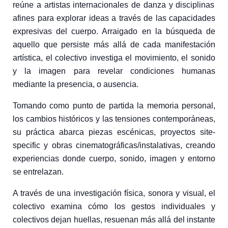
re
ú
ne a artistas internacionales de danza y disciplinas
afines para explorar ideas a trav
é
s de las capacidades
expresivas del cuerpo. Arraigado en la b
ú
squeda de
aquello que persiste m
á
s all
á
de cada manifestaci
ó
n
art
í
stica, el colectivo investiga el movimiento, el sonido
y la imagen para revelar condiciones humanas
mediante la presencia, o ausencia.
Tomando como punto de partida la memoria personal,
los cambios hist
ó
ricos y las tensiones contempor
á
neas,
su pr
á
ctica abarca piezas esc
é
nicas, proyectos site-
specific y obras cinematogr
á
ficas/instalativas, creando
experiencias donde cuerpo, sonido, imagen y entorno
se entrelazan.
A trav
é
s de una investigaci
ó
n f
í
sica, sonora y visual, el
colectivo examina c
ó
mo los gestos individuales y
colectivos dejan huellas, resuenan m
á
s all
á
del instante