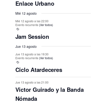
o
o
o
o
o
o
o
Enlace Urbano
,
t
,
,
,
,
,
,
s
s
s
s
s
s
o
Mié 12 agosto
,
,
,
,
,
,
s
Mié 12 agosto a las 22:00
Evento recurrente
(Ver todos)
Jam Session
Jue 13 agosto
Jue 13 agosto a las 19:30
Evento recurrente
(Ver todos)
Ciclo Atardeceres
Jue 13 agosto a las 21:00
Victor Guirado y la Banda
Nómada