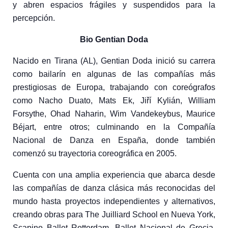
y abren espacios fr
á
giles y suspendidos para la
percepci
ó
n.
Bio Gentian Doda
Nacido en Tirana (AL),
Gentian Doda
inició su carrera
como bailarín en algunas de las compañías más
prestigiosas de Europa, trabajando con coreógrafos
como Nacho Duato, Mats Ek, Jiří Kylián, William
Forsythe, Ohad Naharin, Wim Vandekeybus, Maurice
Béjart, entre otros; culminando en la
Compañía
Nacional de Danza
en España, donde también
comenzó su trayectoria coreográfica en 2005.
Cuenta con una amplia experiencia que abarca desde
las compañías de danza clásica más reconocidas del
mundo hasta proyectos independientes y alternativos,
creando obras para
The Juilliard School
en Nueva York,
Scapino Ballet Rotterdam
,
Ballet Nacional de Grecia
,