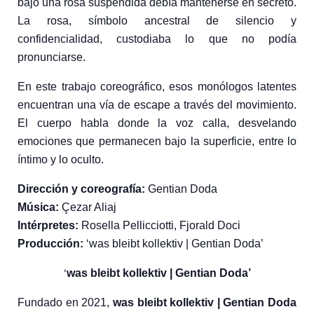
bajo una rosa suspendida deb
í
a mantenerse en secreto.
La rosa, s
í
mbolo ancestral de silencio y
confidencialidad, custodiaba lo que no pod
í
a
pronunciarse.
En este trabajo coreogr
á
fico, esos mon
ó
logos latentes
encuentran una v
í
a de escape a trav
é
s del movimiento.
El cuerpo habla donde la voz calla, desvelando
emociones que permanecen bajo la superficie, entre lo
í
ntimo y lo oculto.
Direcci
ó
n y coreograf
í
a:
Gentian Doda
M
ú
sica:
Ç
ezar Aliaj
Int
é
rpretes:
Rosella Pellicciotti, Fjorald Doci
Producci
ó
n:
‘was bleibt kollektiv | Gentian Doda’
‘
was bleibt kollektiv | Gentian Doda’
Fundado en 2021,
was bleibt kollektiv | Gentian Doda