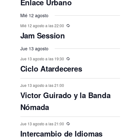
s
s
s
Enlace Urbano
o
o
o
o
o
o
o
t
t
t
t
t
t
t
n
n
v
n
n
n
n
n
,
,
,
,
,
s
s
,
s
s
s
o
o
Mié 12 agosto
o
o
o
o
o
e
t
t
t
t
t
t
t
,
,
,
,
,
,
s
Mié 12 agosto a las 22:00
s
s
s
s
s
n
o
o
o
o
o
o
o
Jam Session
,
t
,
,
,
,
,
,
s
s
s
s
s
s
o
Jue 13 agosto
,
,
,
,
,
,
s
Jue 13 agosto a las 19:30
Ciclo Atardeceres
Jue 13 agosto a las 21:00
Victor Guirado y la Banda
Nómada
Jue 13 agosto a las 21:00
Intercambio de Idiomas