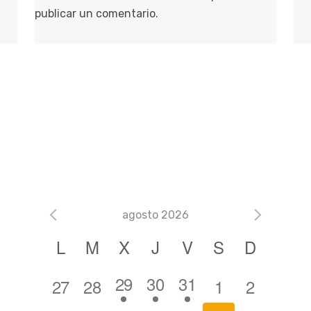
publicar un comentario.
agosto 2026
C
L
M
X
J
V
S
D
a
1
2
2
29
30
31
0
0
0
0
27
28
1
2
l
e
e
e
e
e
e
e