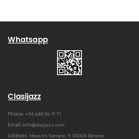
Whatsapp
Clasijazz
Phone:
+34 640 06 11 71
Email:
info@clasijazz.com
Address:
Maestro Serrano, 9. 04004 Almería