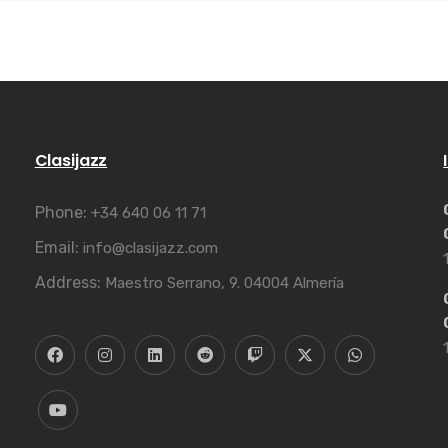
Clasijazz
Phone:
+34 640 06 11 71
Email:
info@clasijazz.com
Address:
Maestro Serrano, 9. 04004 Almería