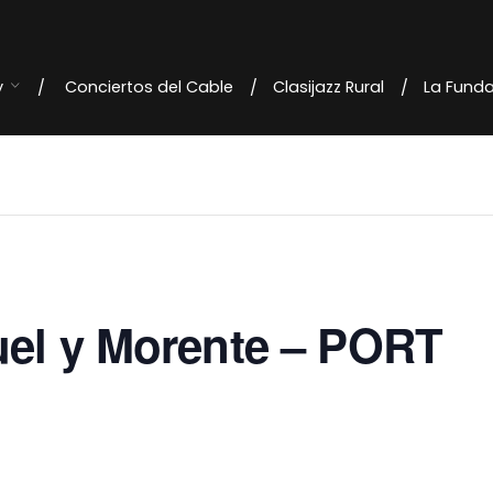
y
Conciertos del Cable
Clasijazz Rural
La Fund
uel y Morente – PORT