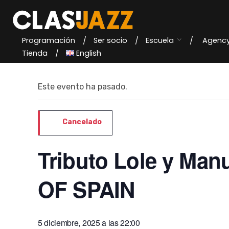
Skip
to
content
Programación
Ser socio
Escuela
Agenc
« Todos los Eventos
Tienda
English
Este evento ha pasado.
Cancelado
Tributo Lole y Man
OF SPAIN
5 diciembre, 2025 a las 22:00