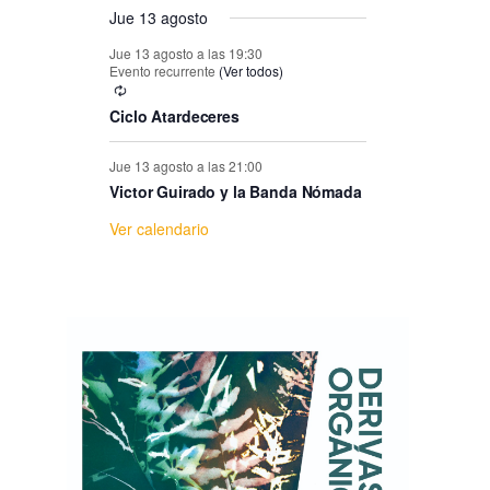
e
Jue 13 agosto
E
Jue 13 agosto a las 19:30
Evento recurrente
(Ver todos)
v
Ciclo Atardeceres
e
Jue 13 agosto a las 21:00
Victor Guirado y la Banda Nómada
n
Ver calendario
t
o
s