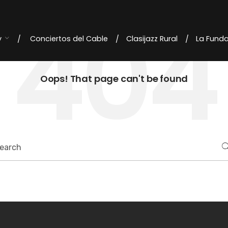
404
y
Conciertos del Cable
Clasijazz Rural
La Fund
Oops! That page can't be found