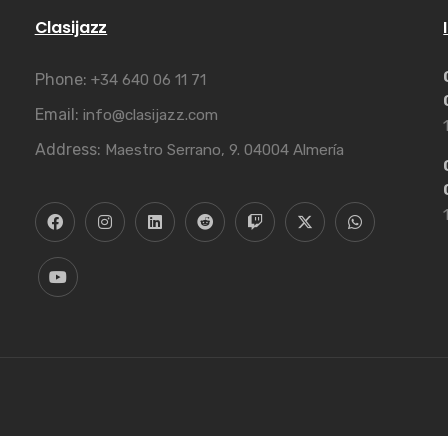
Clasijazz
Phone:
+34 640 06 11 71
Email:
info@clasijazz.com
Address:
Maestro Serrano, 9. 04004 Almería