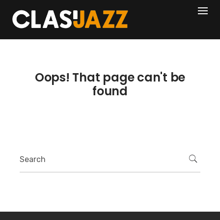
Skip
404
to
content
Oops! That page can't be
found