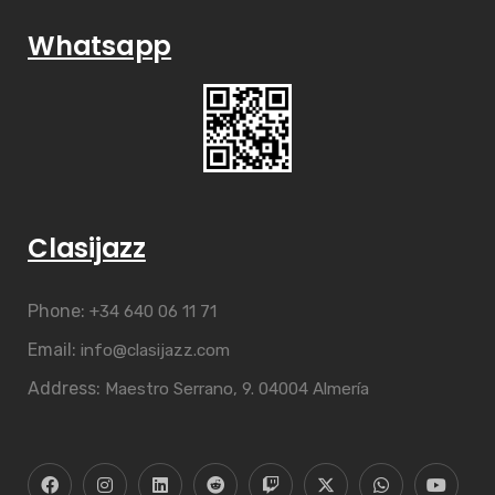
Whatsapp
Clasijazz
Phone:
+34 640 06 11 71
Email:
info@clasijazz.com
Address:
Maestro Serrano, 9. 04004 Almería