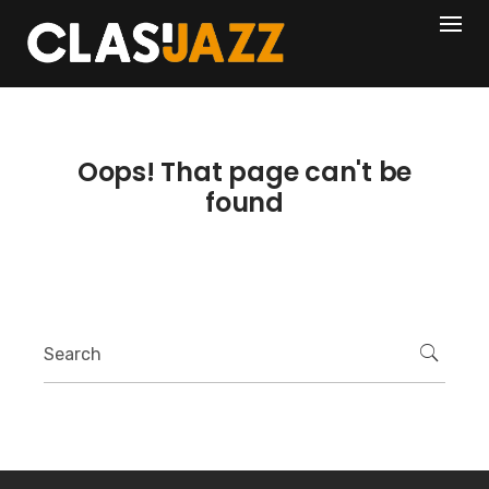
Skip
404
to
content
Oops! That page can't be
found