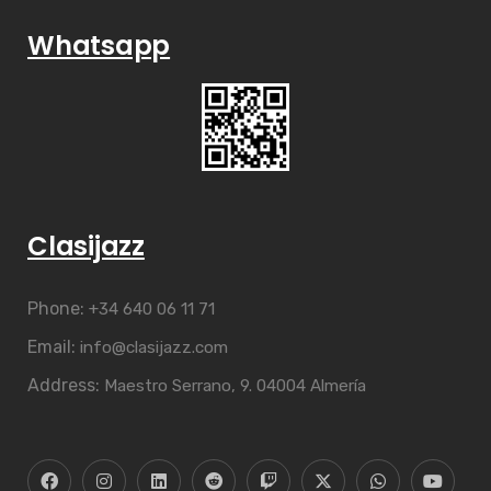
Whatsapp
Clasijazz
Phone:
+34 640 06 11 71
Email:
info@clasijazz.com
Address:
Maestro Serrano, 9. 04004 Almería