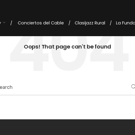
404
y
Conciertos del Cable
Clasijazz Rural
La Fund
Oops! That page can't be found