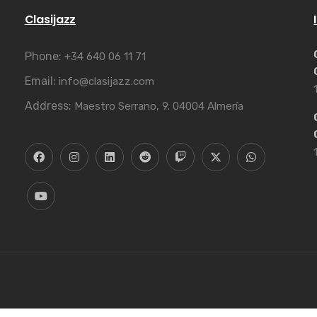
Clasijazz
Phone:
+34 640 06 11 71
Email:
info@clasijazz.com
Address:
Maestro Serrano, 9. 04004 Almería