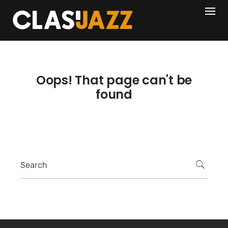
Skip
404
to
content
Oops! That page can't be
found