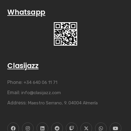
Whatsapp
Clasijazz
Phone:
+34 640 06 11 71
Email:
info@clasijazz.com
Address:
Maestro Serrano, 9. 04004 Almería