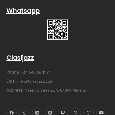
Whatsapp
Clasijazz
Phone:
+34 640 06 11 71
Email:
info@clasijazz.com
Address:
Maestro Serrano, 9. 04004 Almería