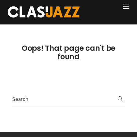
Skip
404
to
content
Oops! That page can't be
found