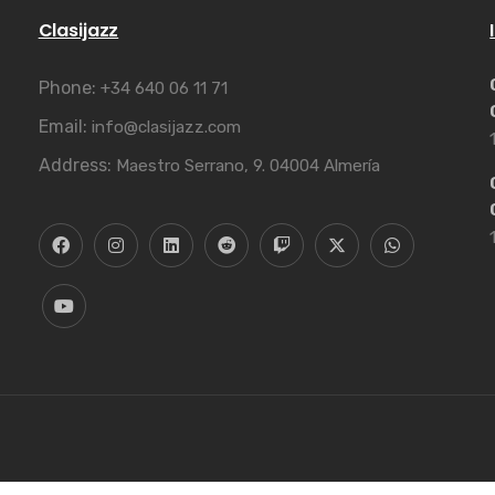
Clasijazz
Phone:
+34 640 06 11 71
Email:
info@clasijazz.com
Address:
Maestro Serrano, 9. 04004 Almería