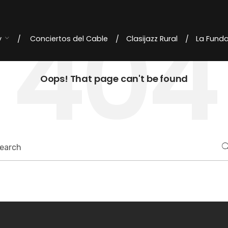
404
y
Conciertos del Cable
Clasijazz Rural
La Fund
Oops! That page can't be found