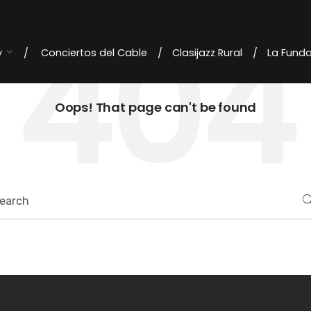
404
y
Conciertos del Cable
Clasijazz Rural
La Fund
Oops! That page can't be found