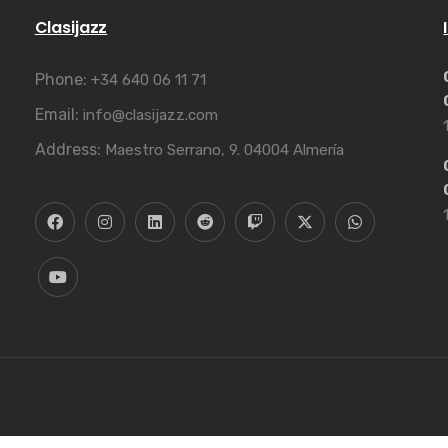
Clasijazz
Phone:
+34 640 06 11 71
Email:
info@clasijazz.com
Address:
Maestro Serrano, 9. 04004 Almería