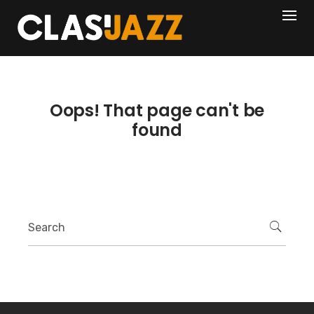
Skip
404
to
content
Oops! That page can't be
found