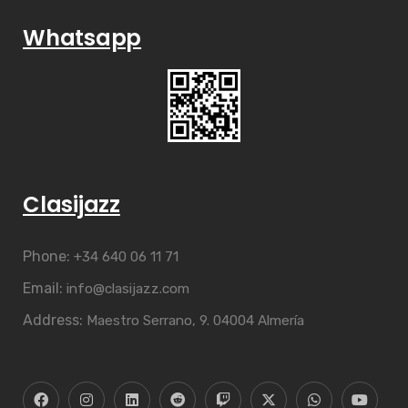
Whatsapp
Clasijazz
Phone:
+34 640 06 11 71
Email:
info@clasijazz.com
Address:
Maestro Serrano, 9. 04004 Almería