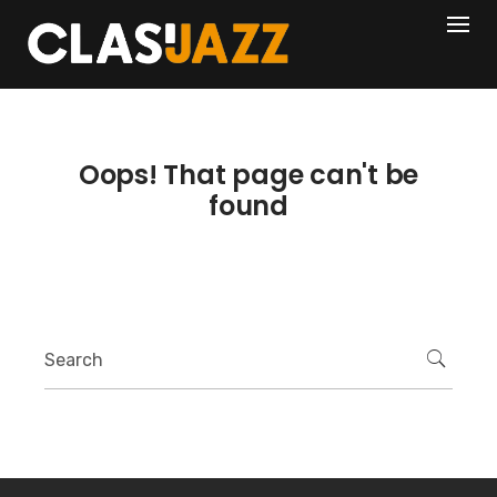
Skip
404
to
content
Oops! That page can't be
found