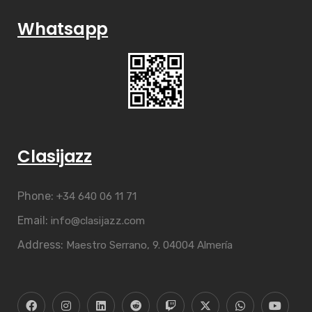
Whatsapp
Clasijazz
Phone:
+34 640 06 11 71
Email:
info@clasijazz.com
Address:
Maestro Serrano, 9. 04004 Almería