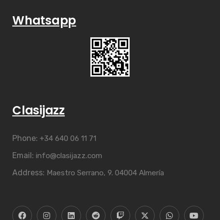
Whatsapp
Clasijazz
Phone:
+34 640 06 11 71
Email:
info@clasijazz.com
Address:
Maestro Serrano, 9. 04004 Almería