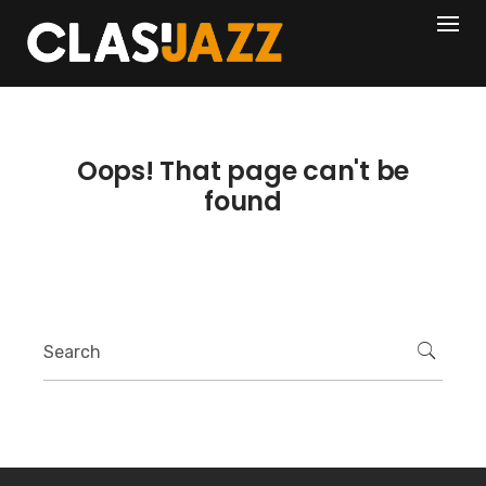
Skip
404
to
content
Oops! That page can't be
found